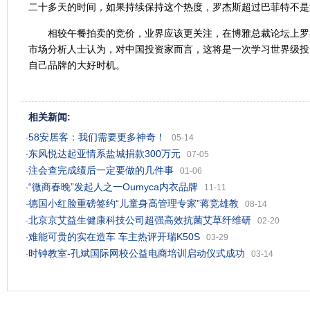
二十多天的时间，如果持续保持这个热度，罗杰斯超过巴菲特不是
相较午餐拍卖的竞价，业界应该更关注，在博雅总裁论坛上罗
市场分析人士认为，对中国投资家而言，这将是一次学习世界级投
自己品牌的大好时机。
相关新闻:
58安居客：我们需要更多神奇！
·
05-14
东风悦达起亚情系盐城捐款300万元
·
07-05
注会查完成绩后一定要做的几件事
·
01-06
“微商春晚”发起人之一Oumyca内衣品牌
·
11-11
德国小红脸重磅签约“儿童身高管理专家”蒋竞雄教
·
08-14
北京京艾益生健康科技公司超强高效抗菌艾草纤维研
·
02-20
难能可贵的实在造车 车主热评开瑞K50S
·
03-29
时钟教室-孔斌国际网校公益电商培训启动仪式成功
·
03-14