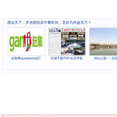
图说天下
：
罗杰斯拍卖午餐时间，竞价为何超百万？
赶集网(ganjiwang)打
百城千媒TOP:杜芬举新
仰山公园 ----北